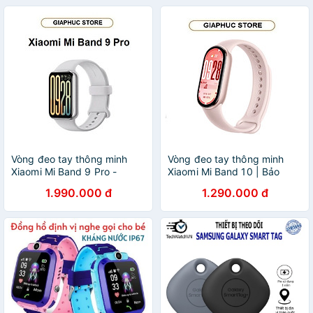
Vòng đeo tay thông minh
Vòng đeo tay thông minh
Xiaomi Mi Band 9 Pro -
Xiaomi Mi Band 10 | Bảo
GiaPhucStore | Hàng Chính
hành 12 tháng chính hãng -
1.990.000 đ
1.290.000 đ
Hãng
GiaPhucStore | Hàng Chính
Hãng