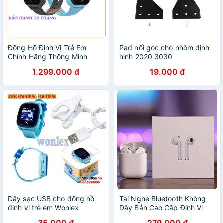
Đồng Hồ Định Vị Trẻ Em
Pad nối góc cho nhôm định
Chính Hãng Thông Minh
hình 2020 3030
Wonlex KT24, KT24S, Chống
1.299.000 đ
19.000 đ
Nước, Có RUNG, 4G Video
Call, nghe gọi Giá Rẻ
Dây sạc USB cho đồng hồ
Tai Nghe Bluetooth Không
định vị trẻ em Wonlex
Dây Bản Cao Cấp Định Vị
GW400S, GW400X
Đổi Tên dùng cho Androi và
35.000 đ
279.000 đ