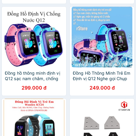
KT01, TD-06W, DF25, DF31,
DF
Đồng hồ thông minh định vị
Đồng Hồ Thông Minh Trẻ Em
Q12 sạc nam châm, chống
Định vị Q12 Nghe gọi Chụp
nước, gắn sim nghe gọi như
Ảnh - Sạc nam châm Chống
299.000 đ
249.000 đ
điện thoại.
nước Hàng loại 1