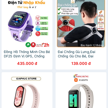
Đồng Hồ Thông Minh Cho Bé
Đai Chống Gù Lưng,Đai
DF25 Định Vị GPS, Chống
Chống Gù Cho Bé, Đai
Nước, Dễ Quản Lý Và Sử
Chống Gù Điện Tử Thông
435.000 đ
139.000 đ
Dụng - Bảo Hành 12 tháng
Minh Cảm Biến Rung Tự
Động Phù Hợp Người Lớn trẻ
em