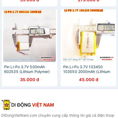
IOS Full Chức Năng
Pin Li-Po 3.7V 500mAh
Pin Li-Po 3.7V 103450
602535 (Lithium Polymer)
103550 2000mAh (Lithium
cho loa Bluetooth,
Polyme) cho điện thoại, Bộ
35.000 đ
45.000 đ
smartwatch, định vị GPS,
đàm, Định vị GPS, Camera
máy ghi âm, camera hành
hành trình,cân điện tử
trình
DiDongVietNam.com chuyên cung cấp thông tin giá cả điện thoại