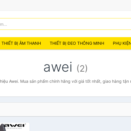
THIẾT BỊ ÂM THANH
THIẾT BỊ ĐEO THÔNG MINH
PHỤ KIỆ
awei
(2)
iệu Awei. Mua sản phẩm chính hãng với giá tốt nhất, giao hàng tận