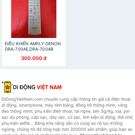
ĐIỀU KHIỂN AMPLY DENON
DRA-700AE,DRA-700AB
(CHÍNH HÃNG)
300.000 đ
DiDongVietNam.com chuyên cung cấp thông tin giá cả điện thoại
di động, smartphone, máy tính bảng, đồng hồ thông minh, vòng
đeo thông minh, phụ kiện điện thoại, tai nghe, sim 3g/4g, loa, pin
sạc dự phòng, cáp sạc, dây sạc, củ sạc, linh kiện di động, thẻ nhớ,
phụ kiện selfie... Bằng khả năng sẵn có cùng sự nỗ lực không
ngừng, chúng tôi đã tổng hợp hơn 200000 sản phẩm, giúp bạn so