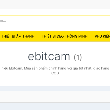
THIẾT BỊ ÂM THANH
THIẾT BỊ ĐEO THÔNG MINH
PHỤ KIỆ
ebitcam
(1)
hiệu Ebitcam. Mua sản phẩm chính hãng với giá tốt nhất, giao hàng 
COD