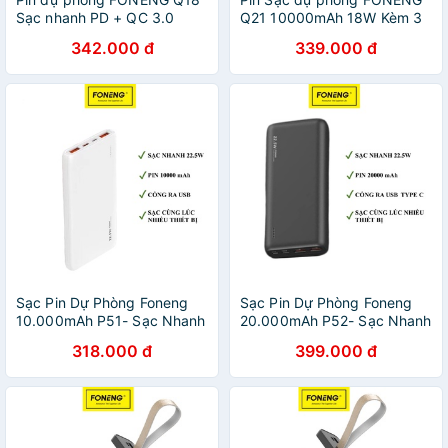
Sạc nhanh PD + QC 3.0
Q21 10000mAh 18W Kèm 3
10000mAh 18W bọc vải
Dây sạc Siêu Bền, Cáp sạc
342.000 đ
339.000 đ
Sang Trọng Cá Tính
cổng USB , bảo hành 1 năm
Sạc Pin Dự Phòng Foneng
Sạc Pin Dự Phòng Foneng
10.000mAh P51- Sạc Nhanh
20.000mAh P52- Sạc Nhanh
PD 22.5W - Chính hãng Bảo
PD 22.5W - Chính hãng Bảo
318.000 đ
399.000 đ
Hành 12 Tháng
Hành 12 Tháng