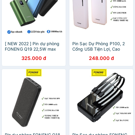
[ NEW 2022 ] Pin dự phòng
Pin Sạc Dự Phòng P100, 2
FONENG Q19 22,5W max
Cổng USB Tiện Lợi, Cao
Hỗ trợ sạc nhanh Full Đời
Cấp, Chính Hãng, Dung
325.000 đ
248.000 đ
Máy Vỏ Hợp Kim Cao Cấp
Lượng Thật 10.000 mAh
Pin dự phòng FONENG Q18
Pin Sạc dự phòng FONENG