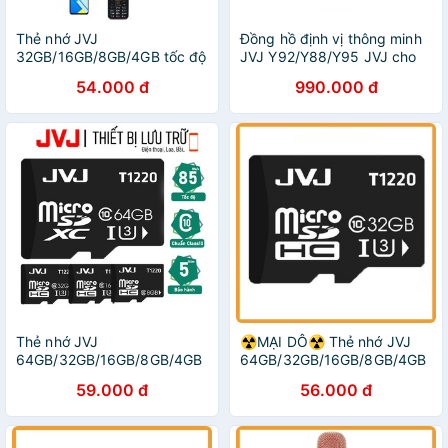
Thẻ nhớ JVJ
Đồng hồ định vị thông minh
32GB/16GB/8GB/4GB tốc độ
JVJ Y92/Y88/Y95 JVJ cho
cao, bảo hành 5 năm chính
trẻ em - Hỗ trợ tiếng Việt,
54.000 đ
990.000 đ
hãng FREE SHIP
Kháng nước IP67-Bảo hành
12T
Thẻ nhớ JVJ
☢️MẠI DÔ☢️ Thẻ nhớ JVJ
64GB/32GB/16GB/8GB/4GB
64GB/32GB/16GB/8GB/4GB
tốc độ cao -chuyên dụng
chuyên dụng tôc độ cao
59.000 đ
56.000 đ
CAMERA, Điện thoại,Máy
microSDHC -Bảo hành 5
ảnh
năm 1 đổi 1