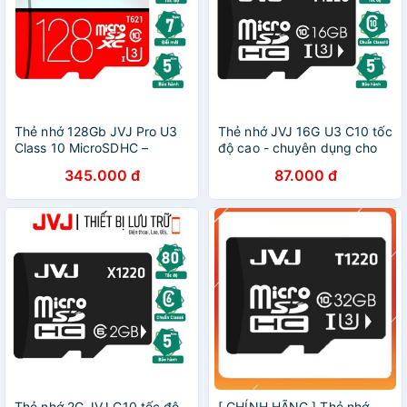
Thẻ nhớ 128Gb JVJ Pro U3
Thẻ nhớ JVJ 16G U3 C10 tốc
Class 10 MicroSDHC –
độ cao - chuyên dụng cho
chuyên dụng cho CAMERA
CAMERA, Điện thoại, Máy
345.000 đ
87.000 đ
tốc độ cao tương thích với
ảnh,... tốc độ cao 95Mb-
mọi thiết bị
140Mb/s
Thẻ nhớ 2G JVJ C10 tốc độ
[ CHÍNH HÃNG ] Thẻ nhớ