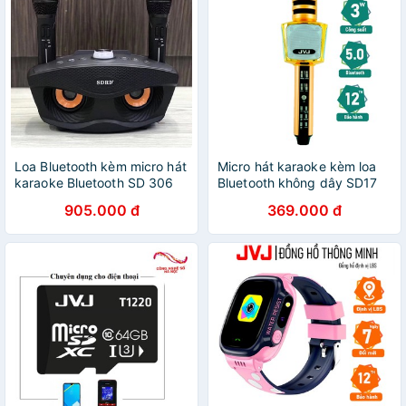
Loa Bluetooth kèm micro hát
Micro hát karaoke kèm loa
karaoke Bluetooth SD 306
Bluetooth không dây SD17
Không dây song ca pass
JVJ 3 in 1 – Bass cực chuẩn
905.000 đ
369.000 đ
chuẩn - BH 6 tháng
hỗ trợ cổng cắm thẻ nhớ