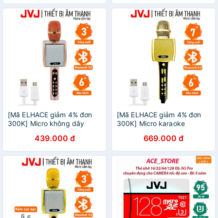
[Mã ELHACE giảm 4% đơn
[Mã ELHACE giảm 4% đơn
300K] Micro không dây
300K] Micro karaoke
karaoke JVJ YS91 bluetooth
bluetooth YS 98 / YS92 JVJ
439.000 đ
669.000 đ
- Hỗ trợ ghi âm
không dây kết nối Điện
thoại, tivi, Nâng giọng tốt