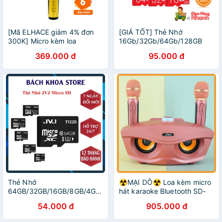
[Mã ELHACE giảm 4% đơn
[GIÁ TỐT] Thẻ Nhớ
300K] Micro kèm loa
16Gb/32Gb/64Gb/128GB
Bluetooth Karaoke JVJ SD -
JVJ Pro U3 Class 10 Chuyên
369.000 đ
95.000 đ
10 không dây
Dùng CAMERA Tốc Độ Cao,
Điện Thoại, Cam Hành Trình
Thẻ Nhớ
☢️MẠI DÔ☢️ Loa kèm micro
64GB/32GB/16GB/8GB/4GB/2GB
hát karaoke Bluetooth SD-
MicroSD Class 10 U3 Lưu
306 Không dây- tặng kèm 2
54.000 đ
905.000 đ
Trữ Dữ Liệu, Nhạc MP3,
mic - BH 6 THÁNG
MP4