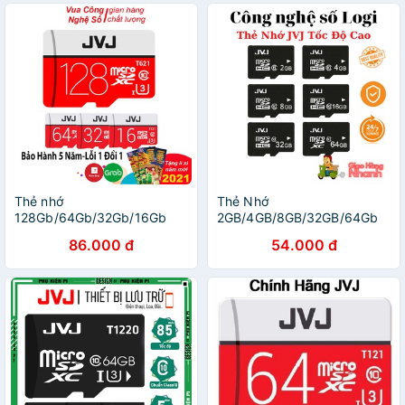
Thẻ nhớ
Thẻ Nhớ
128Gb/64Gb/32Gb/16Gb
2GB/4GB/8GB/32GB/64Gb
JVJ Pro U3 Class 10– Tốc Độ
[CHÍNH HÃNG] Class10 U3
86.000 đ
54.000 đ
Cao 95Mb-140Mb/s
MicroSDHC Chuyện Dụng
Camera IP Wifi, Smartphone