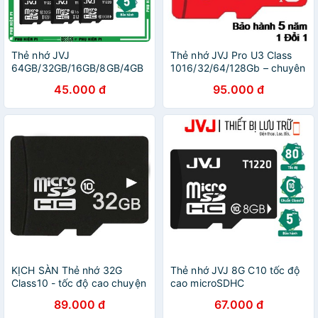
Thẻ nhớ JVJ
Thẻ nhớ JVJ Pro U3 Class
64GB/32GB/16GB/8GB/4GB
1016/32/64/128Gb – chuyên
chuyên dụng tốc độ cao
dụng cho CAMERA tốc độ
45.000 đ
95.000 đ
microSDHC - Bảo hành 5
cao - Bh 5 năm CHÍNH
năm 1 đổi 1
HÃNG
KỊCH SÀN Thẻ nhớ 32G
Thẻ nhớ JVJ 8G C10 tốc độ
Class10 - tốc độ cao chuyện
cao microSDHC
dụng cho Camera IP wifi,
89.000 đ
67.000 đ
Smartphone, loa đài