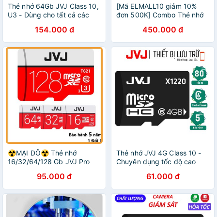
Thẻ nhớ 64Gb JVJ Class 10,
[Mã ELMALL10 giảm 10%
U3 - Dùng cho tất cả các
đơn 500K] Combo Thẻ nhớ
dòng thiết bị hỗ trợ thẻ nhớ
32Gb JVJ Pro U3 Class 10 –
154.000 đ
450.000 đ
micro, camera giám sát-Bảo
Chính hãng chuyên dụng
hành 5 năm
camera, tốc độ cao
☢️MẠI DÔ☢️ Thẻ nhớ
Thẻ nhớ JVJ 4G Class 10 -
16/32/64/128 Gb JVJ Pro
Chuyên dụng tốc độ cao
U3 Class 10 – chuyên dụng
95.000 đ
61.000 đ
cho CAMERA tốc độ cao -
Bh 5 năm