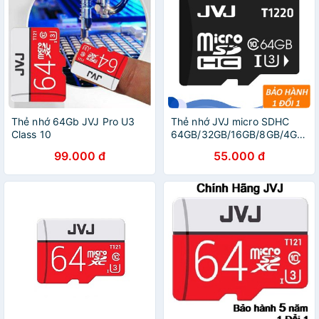
Thẻ nhớ 64Gb JVJ Pro U3
Thẻ nhớ JVJ micro SDHC
Class 10
64GB/32GB/16GB/8GB/4GB/2
chuyên dụng tôc độ cao -
99.000 đ
55.000 đ
Bảo hành 1 năm 1 đổi 1