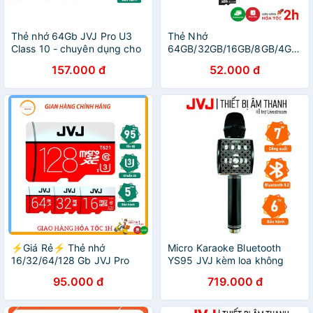
Thẻ nhớ 64Gb JVJ Pro U3
Thẻ Nhớ
Class 10 - chuyên dụng cho
64GB/32GB/16GB/8GB/4GB/2
CAMERA, Điện thoại, Máy
JVJ Micro SD Class 10 U3
157.000 đ
52.000 đ
ảnh,... tốc độ cao 95Mb-
Tốc Độ Cao Tương Thích Mọi
140Mb/s
Thiết Bị
⚡Giá Rẻ⚡ Thẻ nhớ
Micro Karaoke Bluetooth
16/32/64/128 Gb JVJ Pro
YS95 JVJ kèm loa không
U3 Class 10 – chuyên dụng
dây tích hợp Live Stream giả
95.000 đ
719.000 đ
cho CAMERA tốc độ cao -
giọng-kèm bộ thu tín hiệu
Bh 5 năm
qua loa rời