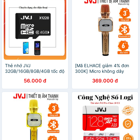
Thẻ nhớ JVJ
[Mã ELHACE giảm 4% đơn
32GB/16GB/8GB/4GB tốc độ
300K] Micro không dây
cao, bảo hành 5 năm chính
Karaoke JVJ SD-10
56.000 đ
369.000 đ
hãng
Bluetooth ( Hồng, Đen )