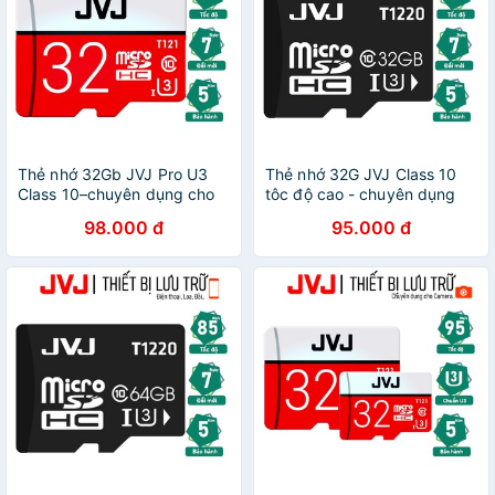
Thẻ nhớ 32Gb JVJ Pro U3
Thẻ nhớ 32G JVJ Class 10
Class 10–chuyên dụng cho
tôc độ cao - chuyên dụng
CAMERA, Điện thoại, Máy
cho CAMERA, Điện thoại,
98.000 đ
95.000 đ
ảnh,... tốc độ cao 95Mb-
Máy ảnh,... tốc độ cao
140Mb/s
95Mb-140Mb/s