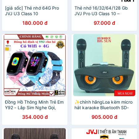
[giá sốc] Thẻ nhớ 64G Pro
Thẻ nhớ 16/32/64/128 Gb
JVJ U3 Class 10
JVJ Pro U3 Class 10 –
chuyên dụng cho CAMERA
180.000 đ
97.000 đ
tốc độ cao - Bh 5 năm FREE
SHIP
Đồng Hồ Thông Minh Trẻ Em
✨chính hãngLoa kèm micro
Y92 - Lắp Sim Nghe Gọi,
hát karaoke Bluetooth SD-
Định Vị LPS, 4G/WIFI -
306 Không dây- tặng kèm 2
354.000 đ
905.000 đ
Kháng Nước IP67 , Hỗ Trợ
mic - BH 6 THÁNG
Tiếng Việt - BH 1 năm