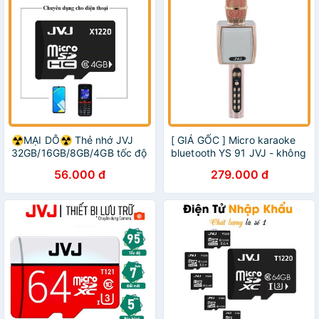
☢️MẠI DÔ☢️ Thẻ nhớ JVJ
[ GIÁ GỐC ] Micro karaoke
32GB/16GB/8GB/4GB tốc độ
bluetooth YS 91 JVJ - không
cao, bảo hành 5 năm chính
dây - Hỗ trợ ghi âm
56.000 đ
279.000 đ
hãng
livetream - BH 6 tháng