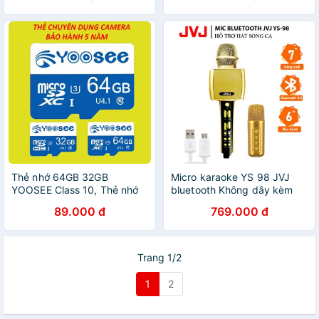
ảnh
điện thoại,tivi - BH 6T
Thẻ nhớ 64GB 32GB
Micro karaoke YS 98 JVJ
YOOSEE Class 10, Thẻ nhớ
bluetooth Không dây kèm
Yoosee camera IP wifi, Điện
mic song ca - Mic YS 98 kết
89.000 đ
769.000 đ
thoại, loa đài - Bảo hành 5
nối bluetooth nâng giọng tốt
năm 1 đổi 1
- bảo hành 6T
Trang 1/2
1
2