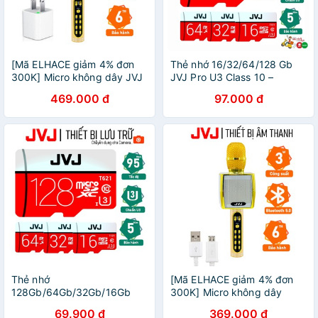
[Mã ELHACE giảm 4% đơn
Thẻ nhớ 16/32/64/128 Gb
300K] Micro không dây JVJ
JVJ Pro U3 Class 10 –
YS91 karaoke bluetooth -
chuyên dụng cho CAMERA
469.000 đ
97.000 đ
Tặng kèm cục sạc chính
tốc độ cao - Bh 5 năm FREE
hãng
SHIP
Thẻ nhớ
[Mã ELHACE giảm 4% đơn
128Gb/64Gb/32Gb/16Gb
300K] Micro không dây
JVJ Pro U3 Class 10–chuyên
Karaoke JVJ YS-91/YS92/
69.900 đ
369.000 đ
cho CAMERA,Điện thoại,Máy
Mic YS 98 Bluetooth-Kết nối