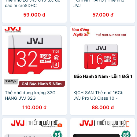
cao microSDHC
JVJ
64GB/32GB/16GB/8GB/4GB
59.000 đ
57.000 đ
chuyên dụng tôc độ cao
microSDHC -Bảo hành 5
năm 1 đổi 1
Thẻ nhớ dung lượng 32G
KỊCH SÀN Thẻ nhớ 16Gb
HÃNG JVJ 32G
JVJ Pro U3 Class 10 -
Chuyên dụng dành cho
110.000 đ
88.000 đ
CAMERA