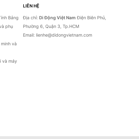
LIÊN HỆ
Tính Bảng
Địa chỉ:
Di Động Việt Nam
Điện Biên Phủ,
 và phụ
Phường 6, Quận 3, Tp.HCM
Email: lienhe@didongvietnam.com
 minh và
ại và máy