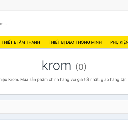
THIẾT BỊ ÂM THANH
THIẾT BỊ ĐEO THÔNG MINH
PHỤ KIỆ
krom
(0)
iệu Krom. Mua sản phẩm chính hãng với giá tốt nhất, giao hàng tận