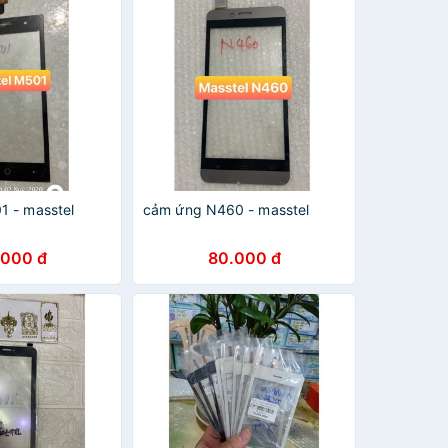
 - masstel
cảm ứng N460 - masstel
.000 đ
80.000 đ