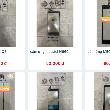
l Q3
cảm ứng masstel N660
cảm ứng M501
0 đ
50.000 đ
80