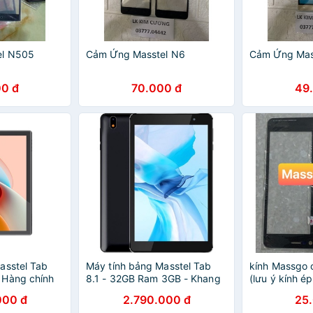
el N505
Cảm Ứng Masstel N6
Cảm Ứng Mas
0 đ
70.000 đ
49
asstel Tab
Máy tính bảng Masstel Tab
kính Massgo 
 Hàng chính
8.1 - 32GB Ram 3GB - Khang
(lưu ý kính é
l, Full Box
Nhung
phải cường lự
000 đ
2.790.000 đ
25