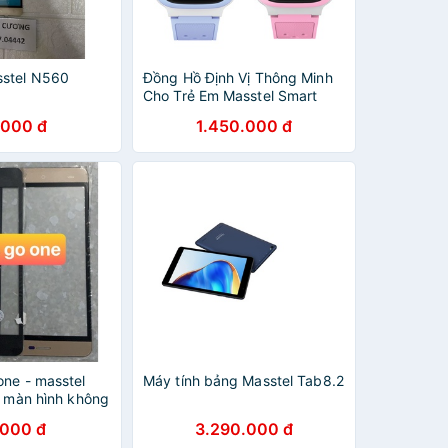
stel N560
Đồng Hồ Định Vị Thông Minh
Cho Trẻ Em Masstel Smart
Hero 4G - Hàng Chính Hãng,
.000 đ
1.450.000 đ
Bảo Hành 12 Tháng
one - masstel
Máy tính bảng Masstel Tab8.2
p màn hình không
c)
.000 đ
3.290.000 đ