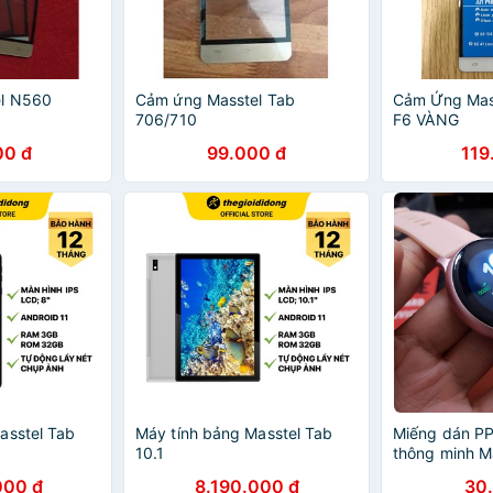
l N560
Cảm ứng Masstel Tab
Cảm Ứng Mass
706/710
F6 VÀNG
00 đ
99.000 đ
119
asstel Tab
Máy tính bảng Masstel Tab
Miếng dán P
10.1
thông minh M
Action trong,
000 đ
8.190.000 đ
30
cao cấp