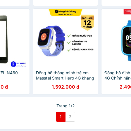
TEL N460
Đồng hồ thông minh trẻ em
Đồng hồ định
Masstel Smart Hero 4G kháng
4G Chính hãn
nước IP68 - Chính hãng
0 đ
1.592.000 đ
2.49
Trang 1/2
1
2