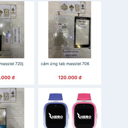
masstel 720j
cảm ứng tab masstel 706
.000 đ
120.000 đ