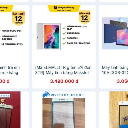
inh trẻ em
[Mã ELMALL1TR giảm 5% đơn
Máy tính bản
ero kháng
3TR] Máy tính bảng Masstel
10A (3GB-32G
nh vị GPS màn
Tab10 4G
Hãng - Bảo H
000 đ
3.490.000 đ
3.05
 Chính hãng