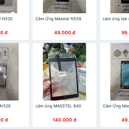
l N525
Cảm Ứng Masstel N558
cảm ứng tab 
0 đ
49.000 đ
99
 N526
cảm ứng MASSTEL 840
Cảm Ứng Mas
0 đ
140.000 đ
49