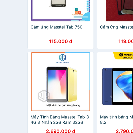
Cảm ứng Masstel Tab 750
Cảm ứng Masste
115.000 đ
119.0
Máy Tính Bảng Masstel Tab 8
Máy tính bảng M
4G 8 Nhân 2GB Ram 32GB
8.2
Room Siêu Bền Pin Trâu
2.690.000 đ
2.790.
Tablet Tặng Kèm Bao Da Đại