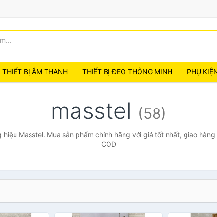
THIẾT BỊ ÂM THANH
THIẾT BỊ ĐEO THÔNG MINH
PHỤ KIỆ
masstel
(58)
hiệu Masstel. Mua sản phẩm chính hãng với giá tốt nhất, giao hàng 
COD