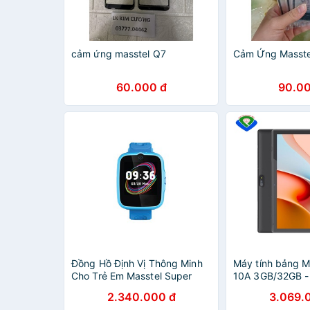
cảm ứng masstel Q7
Cảm Ứng Masst
60.000 đ
90.00
Đồng Hồ Định Vị Thông Minh
Máy tính bảng M
Cho Trẻ Em Masstel Super
10A 3GB/32GB -
Hero 4G - Hàng Chính Hãng,
hãng, Nguyên Sea
2.340.000 đ
3.069.
Bảo Hành 12 Tháng