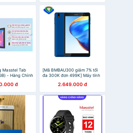
g Masstel Tab
[Mã BMBAU300 giảm 7% tối
B) - Hàng Chính
đa 300K đơn 499K] Máy tính
ành Toàn Quốc
bảng Masstel Tab 8.1 - Hàng
0.000 đ
2.649.000 đ
chính hãng, Nguyên Seal, Full
Box