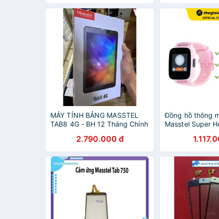
MÁY TÍNH BẢNG MASSTEL
Đồng hồ thông m
TAB8 4G - BH 12 Tháng Chính
Masstel Super H
Hãng
nước IP64 có đị
2.790.000 đ
1.117.
hình TFT 1.35" -
BH 12 tháng