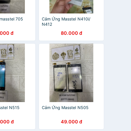
masstel 705
Cảm Ứng Masstel N410i/
N412
.000 đ
80.000 đ
stel N515
Cảm Ứng Masstel N505
.000 đ
49.000 đ