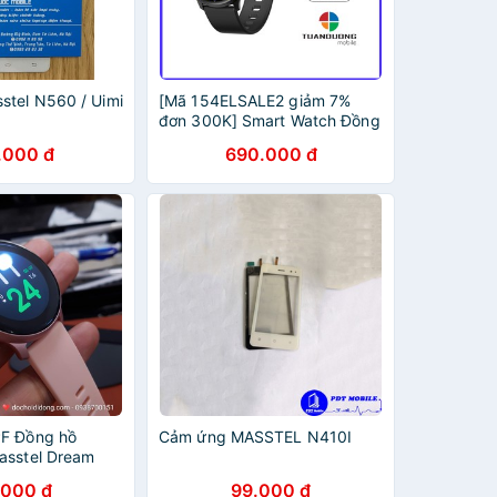
tel N560 / Uimi
[Mã 154ELSALE2 giảm 7%
đơn 300K] Smart Watch Đồng
hồ thông minh Masstel Dream
.000 đ
690.000 đ
Action - Chính hãng
PF Đồng hồ
Cảm ứng MASSTEL N410I
asstel Dream
 nhám, đổi màu
.000 đ
99.000 đ