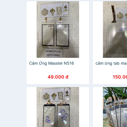
Cảm Ứng Masstel N516
cảm ứng tab ma
49.000 đ
150.0