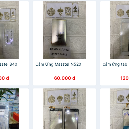
sstel 840
Cảm Ứng Masstel N520
cảm ứng tab 
00 đ
60.000 đ
120