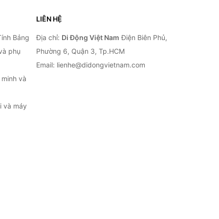
LIÊN HỆ
Tính Bảng
Địa chỉ:
Di Động Việt Nam
Điện Biên Phủ,
 và phụ
Phường 6, Quận 3, Tp.HCM
Email: lienhe@didongvietnam.com
 minh và
ại và máy