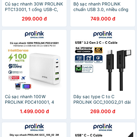
Củ sạc nhanh 30W PROLiNK
Bộ sạc nhanh PROLiNK
PTC13001, 1 cổng USB-C,
chuẩn USB 3.0, nhiều cổng
IntelliSense, PD 3.0, sạc siêu
(Type-C, A) dùng cho Điện
299.000 đ
749.000 đ
nhanh cho điện thoại, máy
thoại, iPad, Macbook,
tính bảng - Hàng chính hãng
Nintendo Switch
Củ sạc nhanh 100W
Dây sạc type C to C
PROLiNK PDC410001, 4
PROLiNK GCC_100G2_01 dài
cổng (2xUSB-A QC 3.0 &
2M, Sạc siêu nhanh 100W,
1.499.000 đ
269.000 đ
2xUSB-C PD 3.0)
truyền dữ liệu audio, video
IntelliSense, sạc điện thoại,
4K - Hàng chính hãng
laptop - Hàng chính hãng