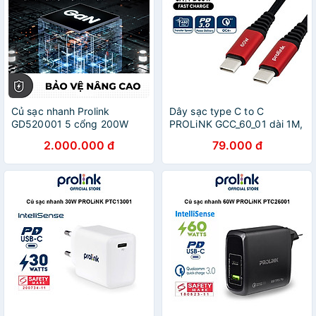
Củ sạc nhanh Prolink
Dây sạc type C to C
GD520001 5 cổng 200W
PROLiNK GCC_60_01 dài 1M,
(PD 3.0 & QC4+) công nghệ
sạc siêu nhanh 60W, dành
2.000.000 đ
79.000 đ
GAN phù hợp iPhone,
cho Samsung, Xiaomi, iPad
Macbook, iPad, Laptop,
Pro - Hàng chính hãng
Tablet - Hàng chính hãng