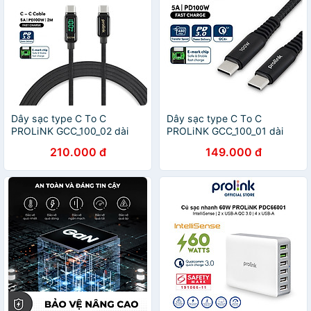
Dây sạc type C To C
Dây sạc type C To C
PROLiNK GCC_100_02 dài
PROLiNK GCC_100_01 dài
2M, sạc siêu nhanh 100W,
2M, sạc siêu nhanh 100W,
210.000 đ
149.000 đ
màn hình Led, dành cho
dành cho iPad, Macbook,
Tablet, Macbook, Laptop -
Laptop, Samsung - Hàng
Hàng chính hãng
chính hãng