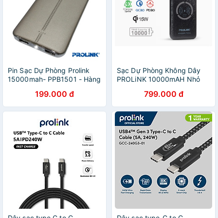
Pin Sạc Dự Phòng Prolink
Sạc Dự Phòng Không Dây
15000mah- PPB1501 - Hàng
PROLiNK 10000mAH Nhỏ
Phân Phối Chính Hãng - 2
Gọn Giá Rẻ PPB1005 - Bảo
199.000 đ
799.000 đ
Cổng Sạc - Có Chức Năng
Hành 12 Tháng
Đèn Pin
Dây sạc type C to C
Dây sạc type-C to C