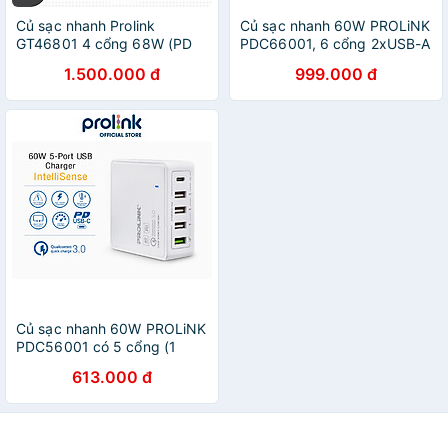
Củ sạc nhanh Prolink
Củ sạc nhanh 60W PROLiNK
GT46801 4 cổng 68W (PD
PDC66001, 6 cổng 2xUSB-A
3.0 & QC4+) công nghệ
QC 3.0 & 4xUSB-A,
1.500.000 đ
999.000 đ
GAN dành cho Laptop,
IntelliSense, sạc điện thoại,
Tablet, Macbook, iPad,
máy tính bảng, laptop -
iPhone - Hàng chính hãng
Hàng chính hãng
Củ sạc nhanh 60W PROLiNK
PDC56001 có 5 cổng (1
USB-C & 4 USB-A) dành cho
613.000 đ
Macbook, iPhone, iPad,
Samsung, Xiaomi - Hàng
chính hãng