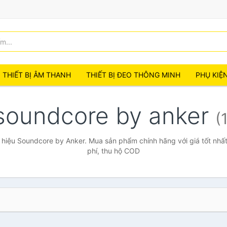
THIẾT BỊ ÂM THANH
THIẾT BỊ ĐEO THÔNG MINH
PHỤ KIỆ
soundcore by anker
(
hiệu Soundcore by Anker. Mua sản phẩm chính hãng với giá tốt nhất
phí, thu hộ COD