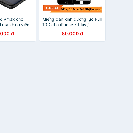
ẻo Vmax cho
Miếng dán kính cường lực Full
l màn hình viền
10D cho iPhone 7 Plus /
t
iPhone 8 Plus Hiệu Vmax (Phủ
.000 đ
89.000 đ
Nano, Vát 10D, mài cạnh 2.5D,
hiển thị Full HD) - Hàng chính
hãng