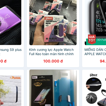
amsung S9 plus
Kính cương lực Apple Watch
MIẾNG DÁN
x
Full Keo toàn màn hình chính
APPLE WATC
hãng Vmax (44 mm & 40 mm
FULL KEO V
0 đ
100.000 đ
94
& 38 mm & 42 mm)
HÃNG HÀNG