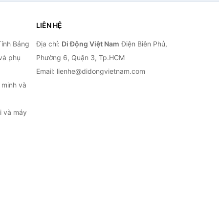
LIÊN HỆ
Tính Bảng
Địa chỉ:
Di Động Việt Nam
Điện Biên Phủ,
 và phụ
Phường 6, Quận 3, Tp.HCM
Email: lienhe@didongvietnam.com
 minh và
ại và máy