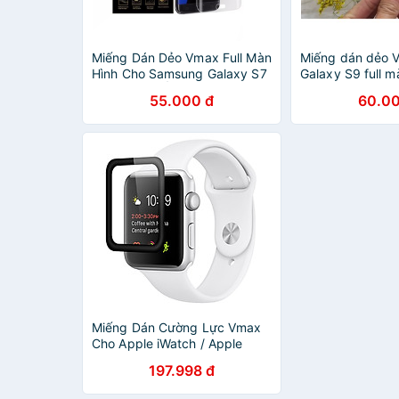
Miếng Dán Dẻo Vmax Full Màn
Miếng dán dẻo 
Hình Cho Samsung Galaxy S7
Galaxy S9 full m
Edge Tặng Ốp Dẻo Silicon
đen
55.000 đ
60.00
Cao Cấp
Miếng Dán Cường Lực Vmax
Cho Apple iWatch / Apple
Watch 38mm Full keo - Hàng
197.998 đ
Chính Hãng