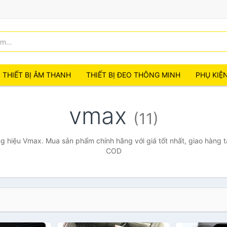
THIẾT BỊ ÂM THANH
THIẾT BỊ ĐEO THÔNG MINH
PHỤ KIỆ
vmax
(11)
 hiệu Vmax. Mua sản phẩm chính hãng với giá tốt nhất, giao hàng t
COD