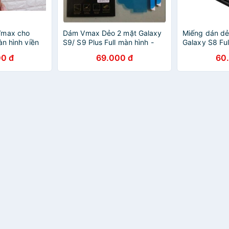
Vmax cho
Dám Vmax Dẻo 2 mặt Galaxy
Miếng dán d
àn hình viền
S9/ S9 Plus Full màn hình -
Galaxy S8 Ful
Chống vỡ
đen trong suố
0 đ
69.000 đ
60