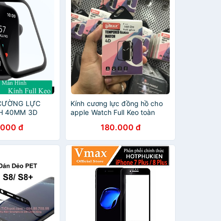
 CƯỜNG LỰC
Kính cương lực đồng hồ cho
H 40MM 3D
apple Watch Full Keo toàn
MAX CHÍNH
màn hình chính hãng Vmax
.000 đ
180.000 đ
 CHUẨN
(44 mm & 40 mm & 38 mm &
42