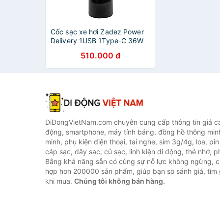
Cốc sạc xe hơi Zadez Power
Delivery 1USB 1Type-C 36W
ZCA-4831 - Hàng chính hãng
510.000 đ
DiDongVietNam.com chuyên cung cấp thông tin giá cả 
động, smartphone, máy tính bảng, đồng hồ thông min
minh, phụ kiện điện thoại, tai nghe, sim 3g/4g, loa, pi
cáp sạc, dây sạc, củ sạc, linh kiện di động, thẻ nhớ, phụ
Bằng khả năng sẵn có cùng sự nỗ lực không ngừng, c
hợp hơn 200000 sản phẩm, giúp bạn so sánh giá, tìm g
khi mua.
Chúng tôi không bán hàng.