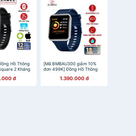
Đồng Hồ Thông
[Mã BMBAU300 giảm 10%
Square 2 Kháng
đơn 499K] Đồng Hồ Thông
 Chế Độ Theo Dõi
Minh ZADEZ SmartWatch SQ2
.000 đ
1.390.000 đ
 Hãng