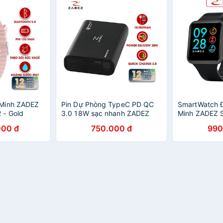
 Minh ZADEZ
Pin Dự Phòng TypeC PD QC
SmartWatch 
 - Gold
3.0 18W sạc nhanh ZADEZ
Minh ZADEZ 
CPM16PD 10.000 mAh | Hàng
Nước IP67, 8
000 đ
750.000 đ
990
Chính Hãng
- Hàng Chính