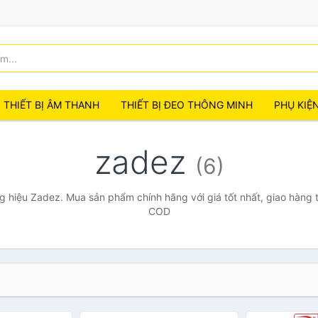
THIẾT BỊ ÂM THANH
THIẾT BỊ ĐEO THÔNG MINH
PHỤ KIỆ
zadez
(6)
 hiệu Zadez. Mua sản phẩm chính hãng với giá tốt nhất, giao hàng t
COD