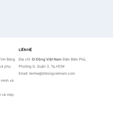
LIÊN HỆ
Tính Bảng
Địa chỉ:
Di Động Việt Nam
Điện Biên Phủ,
 và phụ
Phường 6, Quận 3, Tp.HCM
Email: lienhe@didongvietnam.com
 minh và
ại và máy