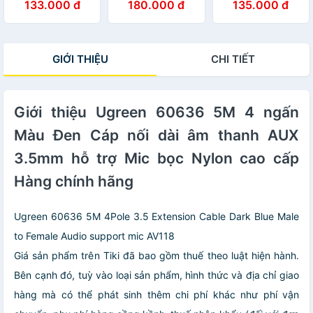
133.000 đ
180.000 đ
135.000 đ
10518 - Hàng
dương màu Đen
A182T20763AV -
chính hãng
Ugreen 10116
Hàng chính hãng
AV150 Hàng
chính hãng
GIỚI THIỆU
CHI TIẾT
Giới thiệu Ugreen 60636 5M 4 ngấn
Màu Đen Cáp nối dài âm thanh AUX
3.5mm hỗ trợ Mic bọc Nylon cao cấp
Hàng chính hãng
Ugreen 60636 5M 4Pole 3.5 Extension Cable Dark Blue Male
to Female Audio support mic AV118
Giá sản phẩm trên Tiki đã bao gồm thuế theo luật hiện hành.
Bên cạnh đó, tuỳ vào loại sản phẩm, hình thức và địa chỉ giao
hàng mà có thể phát sinh thêm chi phí khác như phí vận