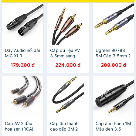
Dây Audio nối dài
Cáp dữ liệu AV
Ugreen 90788
MIC XLR
3.5mm sang
5M Cáp 3.5mm 2
(Cannon) 6mm
2RCA dài 1M
đầu dương 4
179.000 đ
224.000 đ
209.000 đ
dài 3M UGREEN
Ugreen 80845
Khấc đầu mạ
AV130 20711 -
Hàng chính hãng
vàng 24k dây dù
Hàng chính hãng
Màu Đen av183 -
Hàng chính hãng
Cáp AV 2 đầu
Cáp âm thanh
Cáp âm thanh 1M
hoa sen (RCA)
cao cấp 3M 2
Màu đen 3.5
dài 2M Ugreen
đầu 3.5mm
sang Xlr Ugreen