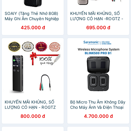
SOAIY (Tặng Thẻ Nhớ 8GB)
KHUYẾN MÃI KHỦNG, SỐ
Máy Ghi Âm Chuyên Nghiệp
LƯỢNG CÓ HẠN -ROGTZ -
GA991 - Hàng Nhập Khẩu
Máy Ghi Âm Cầm Tay
425.000 đ
695.000 đ
GH805 Chống Ồn Chủ Động
Dung Lượng 8Gb Pin Lithium
Trâu Đa Năng Ghi Âm Cuộc
Họp Bài Giảng Phỏng Vấn Ý
Tưởng Thời Gian Ghi Âm
20Giờ Hỗ Trợ MP3 Hàng
Chính Hãng
KHUYẾN MÃI KHỦNG, SỐ
Bộ Micro Thu Âm Không Dây
LƯỢNG CÓ HẠN - ROGTZ
Cho Máy Ảnh Và Điện Thoại
Máy ghi âm cầm tay chuyên
Thông Minh Saramonic
800.000 đ
4.700.000 đ
nghiệp GA330 Chống ồn
Blink500 Pro B1 -
Chủ động Dung lượng 8GB
Livestream / Phỏng Vấn /
Pin 40h Nghe Mp3 Tích hợp
Quay Video - Hàng Chính