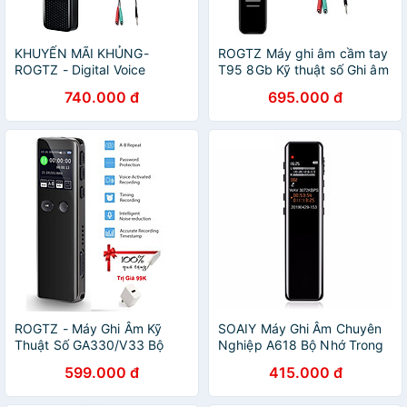
KHUYẾN MÃI KHỦNG-
ROGTZ Máy ghi âm cầm tay
ROGTZ - Digital Voice
T95 8Gb Kỹ thuật số Ghi âm
Recorder 991 - Ghi âm 572
lossless Màn hình LCD Dung
740.000 đ
695.000 đ
giờ Lưu trữ 8GB Mic thu âm
lượng pin 230mAh Điều
đa hướng, giảm ồn Hỗ trợ
khiển giọng nói Hẹn giờ ghi
thẻ nhỡ lên tới 128Gb Kích
âm Cổng USB 2.0 Thiết kế
hoạt giọng nói Nghe nhạc
sang trọng Bề mặt gương
MP3 Pin 40h Nhỏ gọn, tiện
2.5D Kích thước nhỏ gọn
lợi Họp hành Phỏng vấn Bài
Nhiều tính năng thông minh
giảng Giá rẻ Hàng Chính
Hàng Chính Hãng
Hãng
ROGTZ - Máy Ghi Âm Kỹ
SOAIY Máy Ghi Âm Chuyên
Thuật Số GA330/V33 Bộ
Nghiệp A618 Bộ Nhớ Trong
nhớ 8Gb Pin Lithium
8GB - Hàng Nhập Khẩu
599.000 đ
415.000 đ
280mAh 20h Loại bỏ tạp âm
Loa ngoài Hi-Fi Ghi âm rảnh