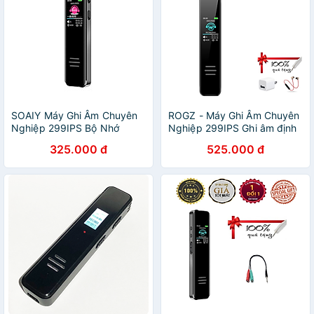
SOAIY Máy Ghi Âm Chuyên
ROGZ - Máy Ghi Âm Chuyên
Nghiệp 299IPS Bộ Nhớ
Nghiệp 299IPS Ghi âm định
Trong 8GB - Digital Voice
dạng lossless Chống ồn chủ
325.000 đ
525.000 đ
Recorder - Hàng Nhập Khẩu
động Bộ nhớ 8Gb Màn
gương 5D sắc nét Tự động
lưu trữ Bảo mật tệp tin Hỗ
trợ học tiếng Anh hiệu quả -
Hàng Chính Hãng