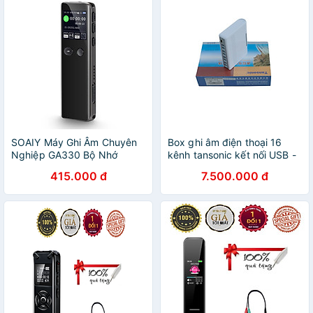
USB2.0 Dễ sử dụng Hỗ trợ
Hãng
đa ngôn ngữ Đa năng Thiết
kế hiện đại Hàng Chính
Hãng
SOAIY Máy Ghi Âm Chuyên
Box ghi âm điện thoại 16
Nghiệp GA330 Bộ Nhớ
kênh tansonic kết nối USB -
Trong 8GB - Hàng Nhập
TX2006U16 - T5U16 - Hàng
415.000 đ
7.500.000 đ
Khẩu
Nhập Khẩu