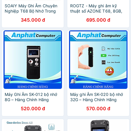
SOAIY Máy Ghi Âm Chuyên
ROGTZ - Máy ghi âm kỹ
Nghiệp T68 Bộ Nhớ Trong
thuật số AZONE T68, 8GB,
8GB - Digital Voice Recorder
Pin sạc, Thiết kế hiện đại,
345.000 đ
695.000 đ
- Hàng Nhập Khẩu
Chất liệu cao cấp, Loại bỏ
tạp âm, Dung lượng pin cao,
Nhiều tính năng thông minh,
Nghe nhạc MP3, Lặp lại,
Phát ngẫu nhiên, Hẹn giờ tự
động, Bộ nhớ trong 8GB,
Hàng Chính Hãng
Máy Ghi Âm SK-012 bộ nhớ
Máy ghi Âm SK-020 bộ nhớ
8G – Hàng Chính Hãng
32G – Hàng Chính Hãng
520.000 đ
570.000 đ