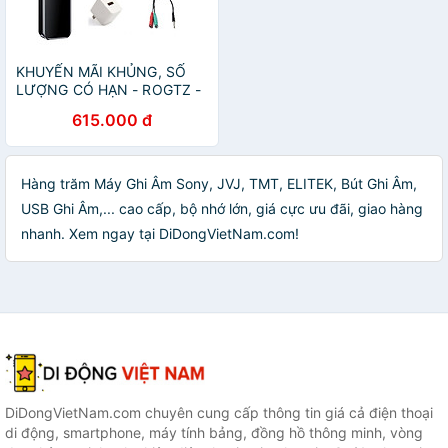
KHUYẾN MÃI KHỦNG, SỐ
LƯỢNG CÓ HẠN - ROGTZ -
Máy ghi âm kỹ thuật số mini
615.000 đ
G4 Nghe nhạc MP3 Pin trâu
210mAh 20 giờ Dung lượng
lớn Đa chức năng Màn hình
LCD 1536KBPS | HD | WAV
Hàng trăm Máy Ghi Âm Sony, JVJ, TMT, ELITEK, Bút Ghi Âm,
OGG USB 2.0 Windows
USB Ghi Âm,... cao cấp, bộ nhớ lớn, giá cực ưu đãi, giao hàng
2000 Hỗ trợ thẻ nhớ 128GB -
Hàng Chính Hãng
nhanh. Xem ngay tại DiDongVietNam.com!
DiDongVietNam.com chuyên cung cấp thông tin giá cả điện thoại
di động, smartphone, máy tính bảng, đồng hồ thông minh, vòng