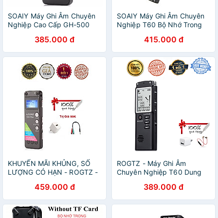
SOAIY Máy Ghi Âm Chuyên
SOAIY Máy Ghi Âm Chuyên
Nghiệp Cao Cấp GH-500
Nghiệp T60 Bộ Nhớ Trong
8GB - Digital Voice Recorder
8GB - Hàng Nhập Khẩu
385.000 đ
415.000 đ
- Hàng Nhập Khẩu
KHUYẾN MÃI KHỦNG, SỐ
ROGTZ - Máy Ghi Âm
LƯỢNG CÓ HẠN - ROGTZ -
Chuyên Nghiệp T60 Dung
Máy ghi âm Azone T30 Plus
lượng 8GB Ghi Âm Chất
459.000 đ
389.000 đ
Ghi âm 80 giờ Dung lượng
Lượng Cao Dễ Sử Dụng Ghi
8GB Micro kép Chống ồn
âm lặp lại Tự động lưu file
chủ động Màn hình LCD Đa
Loa ngoài Thời gian ghi âm
định dạng WMA, MP3, WAV
720 phút Kết nối dễ dàng