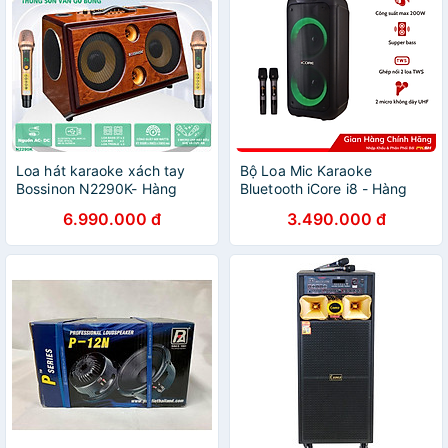
Loa hát karaoke xách tay
Bộ Loa Mic Karaoke
Bossinon N2290K- Hàng
Bluetooth iCore i8 - Hàng
chính Hãng
chính hãng
6.990.000 đ
3.490.000 đ