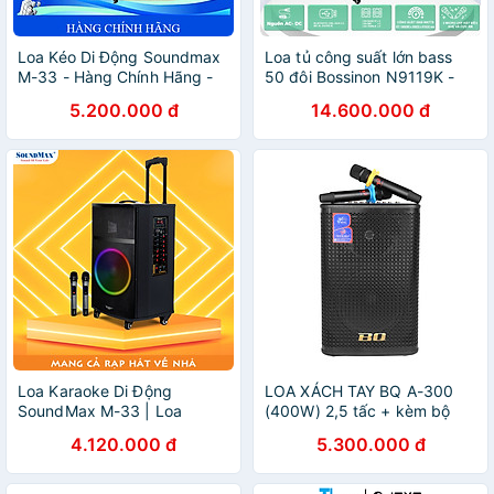
Loa Kéo Di Động Soundmax
Loa tủ công suất lớn bass
M-33 - Hàng Chính Hãng -
50 đôi Bossinon N9119K -
Bảo hành 12 tháng
Công suất 3000W - Hàng
5.200.000 đ
14.600.000 đ
Chính Hãng
Loa Karaoke Di Động
LOA XÁCH TAY BQ A-300
SoundMax M-33 | Loa
(400W) 2,5 tấc + kèm bộ
Bluetooth SoundMax M33|
Micro không dây - Hàng
4.120.000 đ
5.300.000 đ
Trolley Speaker | Công suất
chính hãng
100W, Bass 12" | Hỗ trợ
USB, Thẻ Nhớ TF, Đèn LED