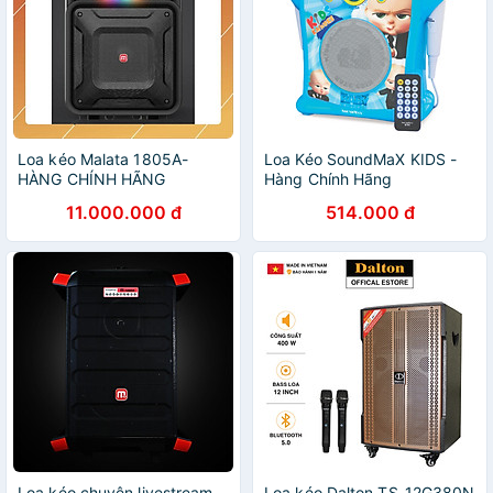
Loa kéo Malata 1805A-
Loa Kéo SoundMaX KIDS -
HÀNG CHÍNH HÃNG
Hàng Chính Hãng
11.000.000 đ
514.000 đ
Loa kéo chuyên livestream
Loa kéo Dalton TS-12G380N