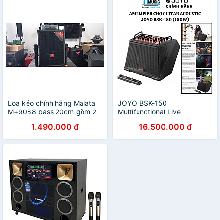
RGB | Tặng 2 Micro Không
Dây | Ngõ Vào Guitar - Hàng
Chính Hãng
Loa kéo chính hãng Malata
JOYO BSK-150
M+9088 bass 20cm gồm 2
Multifunctional Live
micro độc quyền tại Việt
Streaming 150W Acoustic
1.490.000 đ
16.500.000 đ
Nam
Amplifier - Loa Amply cho
Guitar Acoustic - Hàng chính
hãng