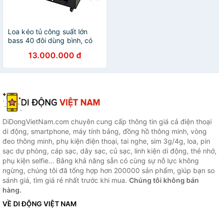
Loa kéo tủ công suất lớn
bass 40 đôi dùng bình, có
đèn leb thương hiệu
13.000.000 đ
Bossinon N8119K- công suất
2.400w- Hàng Chính Hãng
DiDongVietNam.com chuyên cung cấp thông tin giá cả điện thoại
di động, smartphone, máy tính bảng, đồng hồ thông minh, vòng
đeo thông minh, phụ kiện điện thoại, tai nghe, sim 3g/4g, loa, pin
sạc dự phòng, cáp sạc, dây sạc, củ sạc, linh kiện di động, thẻ nhớ,
phụ kiện selfie... Bằng khả năng sẵn có cùng sự nỗ lực không
ngừng, chúng tôi đã tổng hợp hơn 200000 sản phẩm, giúp bạn so
sánh giá, tìm giá rẻ nhất trước khi mua.
Chúng tôi không bán
hàng.
VỀ DI ĐỘNG VIỆT NAM